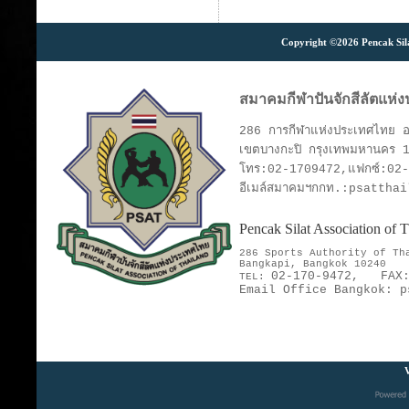
Copyright ©2026 Pencak Silat
สมาคมกีฬาปันจักสีลัตแห่
286 การกีฬาแห่งประเทศไทย อา
เขตบางกะปิ กรุงเทพมหานคร 
โทร:02-1709472,แฟกซ์:02
อีเมล์สมาคมฯกกท.:psattha
Pencak Silat Association of
286 Sports Authority of T
Bangkapi, Bangkok 10240
02-170-9472,
FAX
TEL:
Email Office Bangkok:
p
V