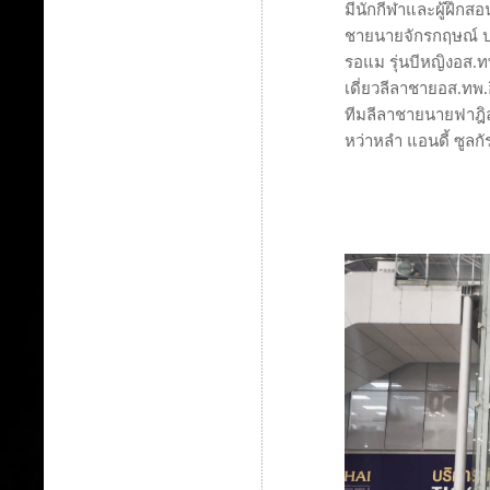
มีนักกีฬาและผู้ฝึกสอน
ชายนายจักรกฤษณ์ ประ
รอแม รุ่นบีหญิงอส.ท
เดี่ยวลีลาชายอส.ทพ.
ทีมลีลาชายนายฟาฎิล
หว่าหลำ แอนดี้ ซูลก