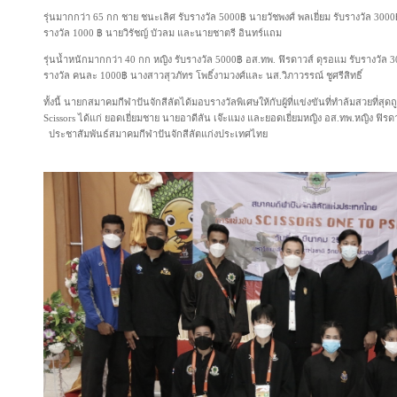
รุ่นมากกว่า 65 กก ชาย ชนะเลิศ รับรางวัล 5000฿ นายวัชพงศ์ พลเยี่ยม รับรางวัล 3000
รางวัล 1000 ฿ นายวิรัชญ์ บัวลม และนายชาตรี อินทร์แถม
รุ่นน้ำหนักมากกว่า 40 กก หญิง รับรางวัล 5000฿ อส.ทพ. ฟิรดาวส์ ดุรอแม รับรางวัล 
รางวัล คนละ 1000฿ นางสาวสุวภัทร โพธิ์งามวงศ์และ นส.วิภาวรรณ์ ชูศรีสิทธิ์
ทั้งนี้ นายกสมาคมกีฬาปันจักสีลัตได้มอบรางวัลพิเศษให้กับผู้ที่แข่งขันที่ทำล้มสวยที่สุดถ
Scissors ได้แก่ ยอดเยี่ยมชาย นายอาดีลัน เจ๊ะแมง และยอดเยี่ยมหญิง อส.ทพ.หญิง ฟิร
ประชาสัมพันธ์สมาคมกีฬาปันจักสีลัตแก่งประเทศไทย