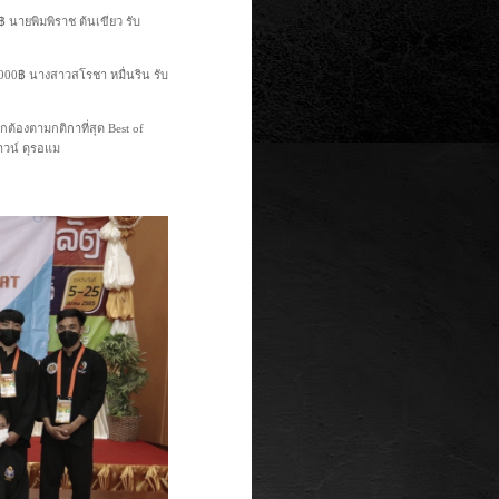
฿ นายพิมพิราช ต้นเขียว รับ
3000฿ นางสาวสโรชา หมื่นริน รับ
ูกต้องตามกติกาที่สุด Best of
ดาวน์ ดุรอแม