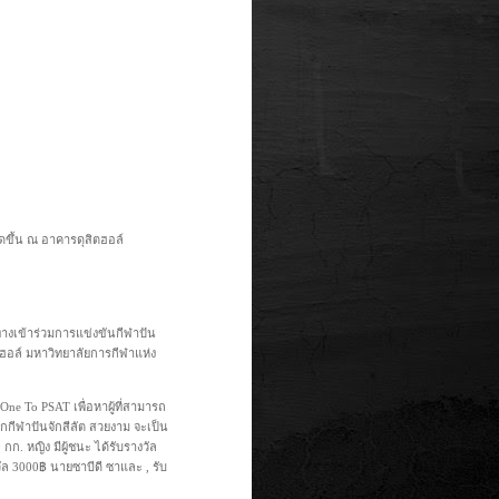
จัดขึ้น ณ อาคารดุสิตฮอล์
ทางเข้าร่วมการแข่งขันกีฬาปัน
สิตฮอล์ มหาวิทยาลัยการกีฬาแห่ง
 One To PSAT เพื่อหาผู้ที่สามารถ
กกีฬาปันจักสีลัต สวยงาม จะเป็น
ก. หญิง มีผู้ชนะ ได้รับรางวัล
วัล 3000฿ นายซาบีดี ซาและ , รับ