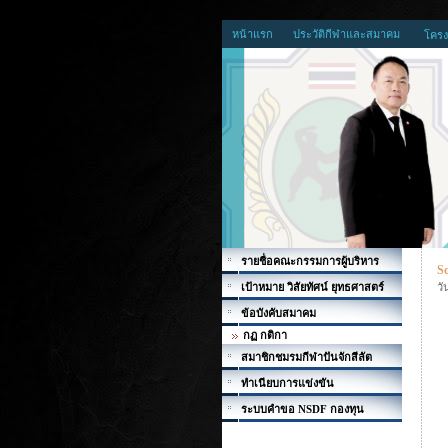
หน้าแรก
ประวัติกีฬาและสมาคม
โครง
รายชื่อคณะกรรมการผู้บริหาร
S
เป้าหมาย วิสัยทัศน์ ยุทธศาสตร์
วั
ข้อบังคับสมาคม
กฏ กติกา
สมาชิกชมรมกีฬาปันจักสีลัต
ทำเนียบการแข่งขัน
ระบบคำขอ NSDF กองทุน