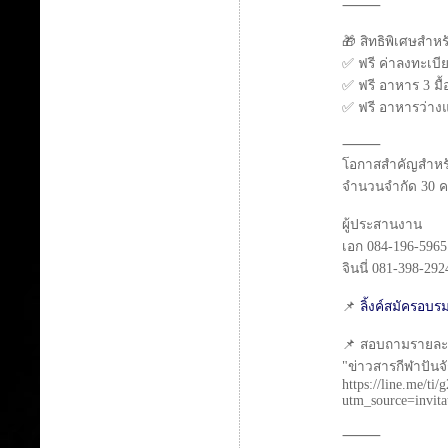
⸻
🎁 สิทธิพิเศษสำหร
✅ ฟรี ค่าลงทะเบ
✅ ฟรี อาหาร 3 มื้
✅ ฟรี อาหารว่าง
⸻
โอกาสสำคัญสำหรับผ
จำนวนจำกัด 30 ค
ผู้ประสานงาน
เอก 084-196-596
จินนี่ 081-398-292
📌
ลิ้งค์สมัครอบร
📌 สอบถามรายละเอ
"ข่าวสารกีฬาปันจั
https://line.me
utm_source=invi
⸻