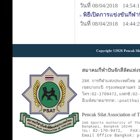
วันที่ 08/04/2018 14:54:
พิธีเปิดการแข่งขันกีฬ
วันที่ 08/04/2018 14:44:
Copyright ©2026 Pencak Silat
สมาคมกีฬาปันจักสีลัตแห่
286 การกีฬาแห่งประเทศไทย อา
เขตบางกะปิ กรุงเทพมหานคร 
โทร:02-1709472,แฟกซ์:02
อีเมล์สมาคมฯกกท.:psattha
Pencak Silat Association of
286 Sports Authority of T
Bangkapi, Bangkok 10240
02-170-9472,
FAX
TEL:
Email Office Bangkok:
p