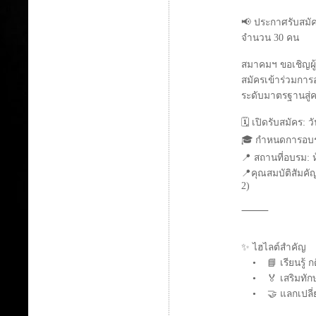
📢 ประกาศรับสมัครผ
จำนวน 30 คน
สมาคมฯ ขอเชิญผู้
สมัครเข้าร่วมการอบ
ระดับมาตรฐานสู่ค
🗓 เปิดรับสมัคร: ว
🎓 กำหนดการอบรม:
📍 สถานที่อบรม: 
📍คุณสมบัติสัมคัญ
2)
⸻
✨ ไฮไลต์สำคัญ
• 📘 เรียนรู้ กต
• 🏅 เสริมทักษ
• 🤝 แลกเปลี่ยน