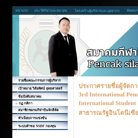
หน้าแรก
ประวัติกีฬาและสมาคม
ติดต่อเ
โครงสร้างผู้บริหารและบุคลากร
รายชื่อคณะกรรมการผู้บริหาร
ประกาศรายชื่อผู้จัดก
เป้าหมาย วิสัยทัศน์ ยุทธศาสตร์
3rd International Pe
ข้อบังคับสมาคม
International Studen
กฏ กติกา
สมาชิกชมรมกีฬาปันจักสีลัต
สาธารณรัฐอินโดนีเซีย 
ทำเนียบการแข่งขัน
ระบบคำขอ NSDF กองทุน