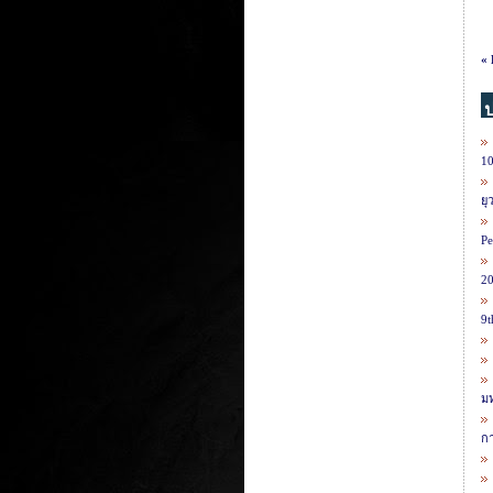
« 
1
ยุ
Pe
20
9
มห
กา