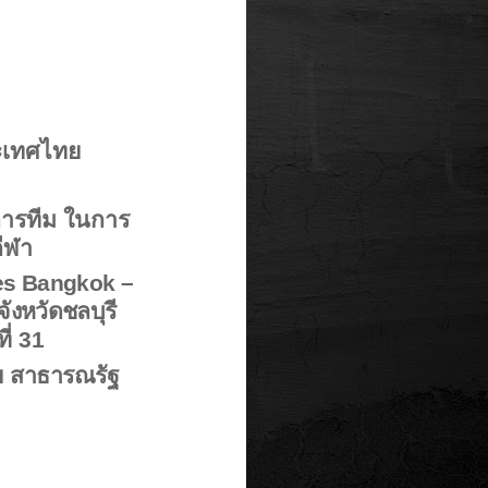
ระเทศไทย
ัดการทีม ในการ
กีฬา
es Bangkok –
งหวัดชลบุรี
ที่
31
ย สาธารณรัฐ