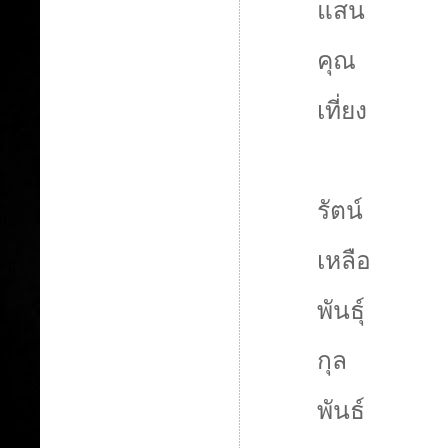
แสน
คุณ
เที่ยง
รัตน์
เหลือ
พันธุ์
กุล
พันธ์