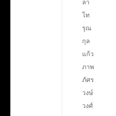
ลา
โท
รุณ
กุล
แก้ว
ภาพ
ภัศร
วงษ์
วงศ์