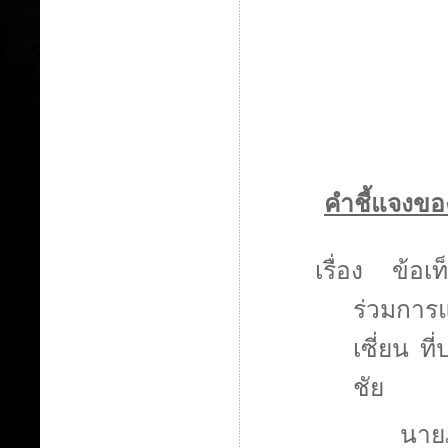
คำชี้แจงขอ
เรื่อง
ข้อเท
ร่วมการแ
เซี่ยน ท
ชัย
นายภ