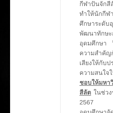
กีฬาปันจักส
ทำให้นักกีฬา
ศึกษาระดับ
พัฒนาทักษ
อุดมศึกษา 
ความสำคัญกั
เสียงให้กั
ความสนใจใ
ชอบให้มหาวิ
สีลัต
ในช่วงร
2567 โดย
อุดมศึกษาจั