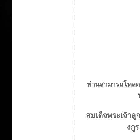
ท่านสามารถโหลดระ
สมเด็จพระเจ้าลู
งกูร