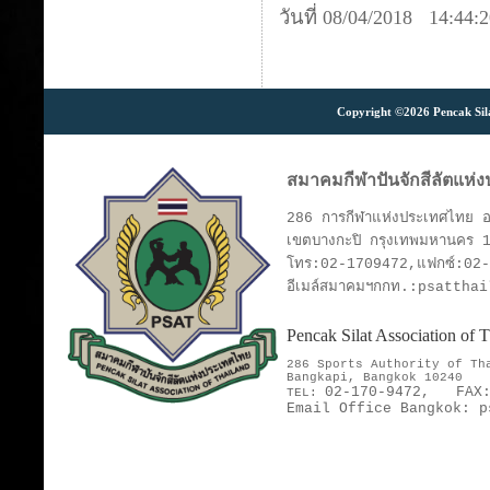
วันที่ 08/04/2018 14:44:
Copyright ©2026 Pencak Silat
สมาคมกีฬาปันจักสีลัตแห่
286 การกีฬาแห่งประเทศไทย อา
เขตบางกะปิ กรุงเทพมหานคร 
โทร:02-1709472,แฟกซ์:02
อีเมล์สมาคมฯกกท.:psattha
Pencak Silat Association of
286 Sports Authority of T
Bangkapi, Bangkok 10240
02-170-9472,
FAX
TEL:
Email Office Bangkok:
p