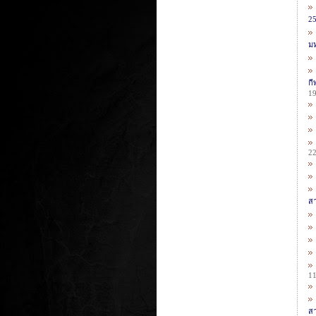
2
มห
กี
1
2
สา
1
สา