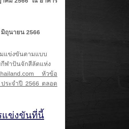
ฎาคม
2566
ณ อาคาร
มิถุนายน
2566
่วมแข่งขันตามแบบ
ีฬาปันจักสีลัตแห่ง
tthailand.com
หัวข้อ
ฯ ประจำปี 2566 ตลอด
แข่งขันที่นี้