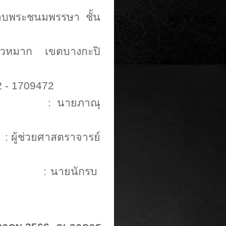
รอบพระชนมพรรษา ชั้น
วหมาก เขตบางกะปิ
 - 1709472
ย
:
นายภาณุ
:
ผู้ช่วยศาสตราจารย์
:
นายนักรบ