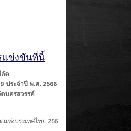
แข่งขันที่นี้
ีลัต
่
9
ประจำปี พ
.
ศ
.
256
6
วัดนครสวรรค์
ลัตแห่งประเทศไทย 286