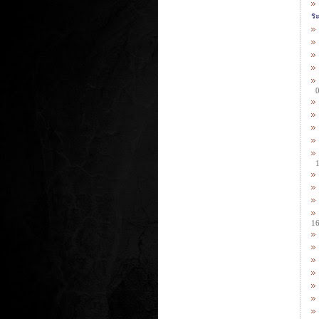
ระ
0
1
1