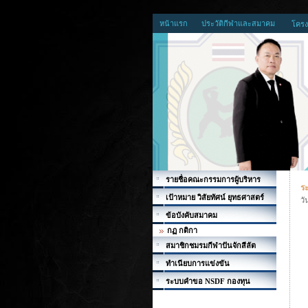
หน้าแรก
ประวัติกีฬาและสมาคม
โครง
รายชื่อคณะกรรมการผู้บริหาร
ระ
เป้าหมาย วิสัยทัศน์ ยุทธศาสตร์
วั
ข้อบังคับสมาคม
กฏ กติกา
สมาชิกชมรมกีฬาปันจักสีลัต
ทำเนียบการแข่งขัน
ระบบคำขอ NSDF กองทุน