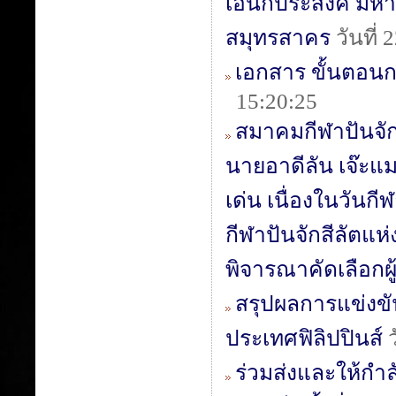
เอนกประสงค์ มหาว
สมุทรสาคร
วันที่
เอกสาร ขั้นตอน
15:20:25
สมาคมกีฬาปันจั
นายอาดีลัน เจ๊ะแม
เด่น เนื่องในวันก
กีฬาปันจักสีลัตแห
พิจารณาคัดเลือกผู
สรุปผลการแข่งขันก
ประเทศฟิลิปปินส์
ว
ร่วมส่งและให้กำล