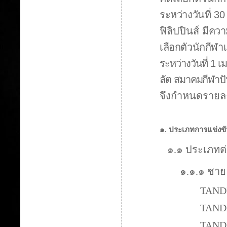
ระหว่างวันที่
3
ฟิลิปปินส์
มีควา
เลือกตัวนักกีฬา
ระหว่างวันที่
1
เ
ลัต
สมาคมกีฬาปัน
จึงกำหนดรายละ
๑
.
ประเภทการแข่งข
๑
.
๑ ประเภทต่อ
๑
.
๑
.
๑ ชาย 
TANDING 
TANDING 
TANDING 