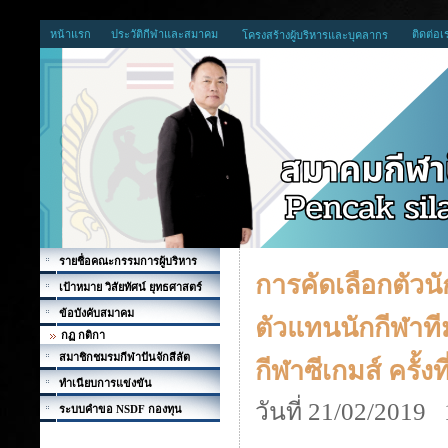
หน้าแรก
ประวัติกีฬาและสมาคม
ติดต่อเ
โครงสร้างผู้บริหารและบุคลากร
รายชื่อคณะกรรมการผู้บริหาร
การคัดเลือกตัวนัก
เป้าหมาย วิสัยทัศน์ ยุทธศาสตร์
ข้อบังคับสมาคม
ตัวแทนนักกีฬาที
กฏ กติกา
สมาชิกชมรมกีฬาปันจักสีลัต
กีฬาซีเกมส์ ครั้ง
ทำเนียบการแข่งขัน
วันที่ 21/02/2019
ระบบคำขอ NSDF กองทุน