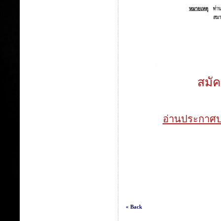
สมัค
อ่านประกาศปร
« Back