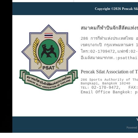
Copyright ©2026 Pencak Silat
สมาคมกีฬาปันจักสีลัตแห่
286 การกีฬาแห่งประเทศไทย อา
เขตบางกะปิ กรุงเทพมหานคร 
โทร:02-1709472,แฟกซ์:02
อีเมล์สมาคมฯกกท.:psattha
Pencak Silat Association of
286 Sports Authority of T
Bangkapi, Bangkok 10240
02-170-9472,
FAX
TEL:
Email Office Bangkok:
p
V