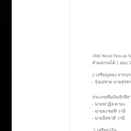
18th World Pencak S
ทำผลงานได้ 2 ทอง 5
2 เหรียญทอง จากประ
- รุ่นเอชาย นายสุรช
ประเภททีมปันจักลีล
- นายฟาฏิล ดามะ
- นายมะซอฟี วานิ
- นายอิสลามี วานิ
5 เหรียญเงิน