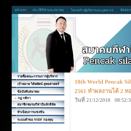
หน้าแรก
ประวัติกีฬาและสมาคม
ติดต่อเ
โครงสร้างผู้บริหารและบุคลากร
รายชื่อคณะกรรมการผู้บริหาร
18th World Pencak Si
เป้าหมาย วิสัยทัศน์ ยุทธศาสตร์
2561 ทำผลงานได้ 2 ทอ
ข้อบังคับสมาคม
กฏ กติกา
วันที่ 21/12/2018 08:52:
สมาชิกชมรมกีฬาปันจักสีลัต
ทำเนียบการแข่งขัน
ระบบคำขอ NSDF กองทุน